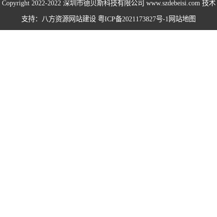
Copyright 2022-2022
深圳市德贝斯科技有限公司
www.szdebeisi.com 技术
海绵打包机系列
支持：八方资源
网站建设
粤ICP备2021173827号-1
网站地图
鸡鸭毛压水机系
列
围栏服装打包机
系列
无纺布打包机系
列
仙草药材打包机
系列
易拉罐打包机系
列
卧式半自动系列
卧式全自动系列