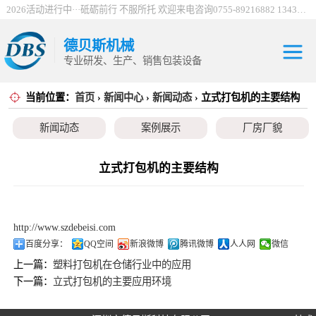
2026活动进行中···砥砺前行 不服所托 欢迎来电咨询0755-89216882 13430912198
德贝斯机械
专业研发、生产、销售包装设备
当前位置：
首页
›
新闻中心
›
新闻动态
› 立式打包机的主要结构
30吨电控打包机
新闻动态
案例展示
厂房厂貌
系列
100吨电控打包机
系列
巴西服装打包机
立式打包机的主要结构
系列
薄膜打包机系列
http://www.szdebeisi.com
编织袋打包机系
百度分享：
QQ空间
新浪微博
腾讯微博
人人网
微信
上一篇：
塑料打包机在仓储行业中的应用
列
立式金属打包机
下一篇：
立式打包机的主要应用环境
系列
废纸打包机系列