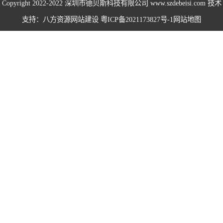
Copyright 2022-2022
深圳市德贝斯科技有限公司
www.szdebeisi.com 技术
海绵打包机系列
支持：八方资源
网站建设
粤ICP备2021173827号-1
网站地图
鸡鸭毛压水机系
列
围栏服装打包机
系列
无纺布打包机系
列
仙草药材打包机
系列
易拉罐打包机系
列
卧式半自动系列
卧式全自动系列