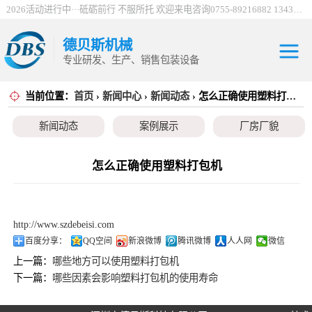
2026活动进行中···砥砺前行 不服所托 欢迎来电咨询0755-89216882 13430912198
德贝斯机械
专业研发、生产、销售包装设备
当前位置：
首页
›
新闻中心
›
新闻动态
› 怎么正确使用塑料打包机
30吨电控打包机
新闻动态
案例展示
厂房厂貌
系列
100吨电控打包机
系列
巴西服装打包机
怎么正确使用塑料打包机
系列
薄膜打包机系列
http://www.szdebeisi.com
编织袋打包机系
百度分享：
QQ空间
新浪微博
腾讯微博
人人网
微信
上一篇：
哪些地方可以使用塑料打包机
列
立式金属打包机
下一篇：
哪些因素会影响塑料打包机的使用寿命
系列
废纸打包机系列