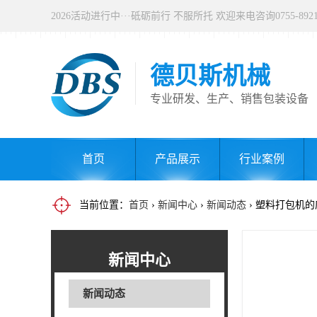
2026活动进行中···砥砺前行 不服所托 欢迎来电咨询0755-8921688
德贝斯机械
专业研发、生产、销售包装设备
首页
产品展示
行业案例
当前位置：
首页
›
新闻中心
›
新闻动态
› 塑料打包机
新闻中心
新闻动态