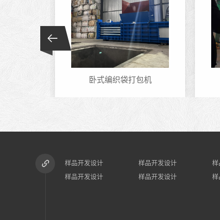
包机
卧式编织袋打包机
样品开发设计
样品开发设计
样
样品开发设计
样品开发设计
样