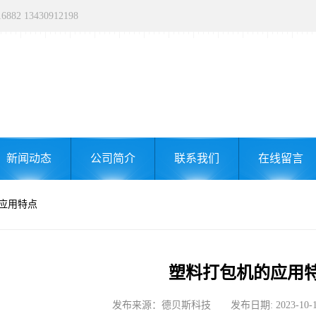
2 13430912198
新闻动态
公司简介
联系我们
在线留言
的应用特点
塑料打包机的应用
发布来源：德贝斯科技 发布日期: 2023-10-1