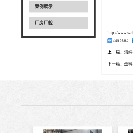
案例展示
厂房厂貌
http://www.szd
百度分享：
上一篇：
海绵
下一篇：
塑料