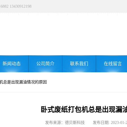
2 13430912198
新闻动态
公司简介
联系我们
在线留言
包机总是出现漏油情况的原因
卧式废纸打包机总是出现漏
发布来源：德贝斯科技 发布日期: 2023-01-2