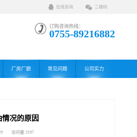
在线咨询
二维码
订购咨询热线：
0755-89216882
厂房厂貌
常见问题
公司实力
油情况的原因
9 访问量:3197