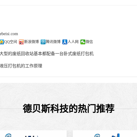
ebeisi.com
QQ空间
新浪微博
腾讯微博
人人网
微信
大型的废纸回收站基本都配备一台卧式废纸打包机
液压打包机的工作原理
德贝斯科技的热门推荐