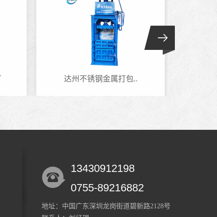
达州不锈钢金属打包..
安徽
13430912198
0755-89216882
地址：中国广东深圳龙岗街道碧新路2128号