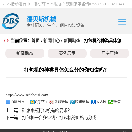
2026活动进行中···砥砺前行 不服所托 欢迎来电咨询0755-89216882 13430912198
德贝斯机械
专业研发、生产、销售包装设备
当前位置：
首页
›
新闻中心
›
新闻动态
› 打包机的种类具体怎么分的你知道吗？
30吨电控打包机
新闻动态
案例展示
厂房厂貌
系列
100吨电控打包机
系列
巴西服装打包机
打包机的种类具体怎么分的你知道吗？
系列
薄膜打包机系列
http://www.szdebeisi.com
编织袋打包机系
百度分享：
QQ空间
新浪微博
腾讯微博
人人网
微信
上一篇：
矿泉水瓶打包机有啥要求？
列
立式金属打包机
下一篇：
打包机一台多少钱？打包机的价格与分类
系列
废纸打包机系列