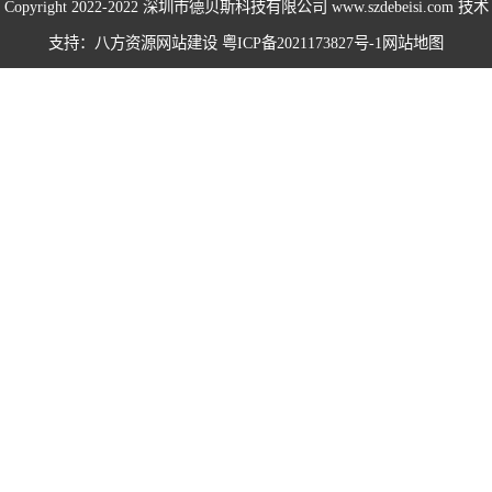
Copyright 2022-2022
深圳市德贝斯科技有限公司
www.szdebeisi.com 技术
海绵打包机系列
支持：八方资源
网站建设
粤ICP备2021173827号-1
网站地图
鸡鸭毛压水机系
列
围栏服装打包机
系列
无纺布打包机系
列
仙草药材打包机
系列
易拉罐打包机系
列
卧式半自动系列
卧式全自动系列