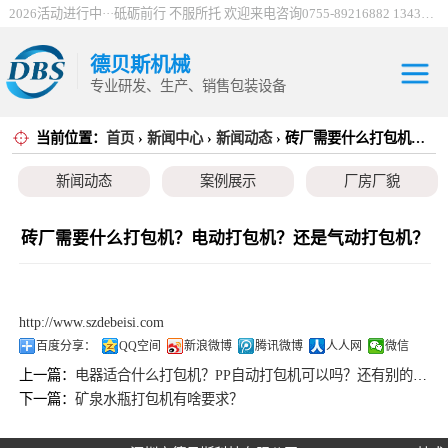
2026活动进行中···砥砺前行 不服所托 欢迎来电咨询0755-89216882 13430912198
德贝斯机械
专业研发、生产、销售包装设备
当前位置：
首页
›
新闻中心
›
新闻动态
› 砖厂需要什么打包机？电动打包机？还是气动打包机？
30吨电控打包机
新闻动态
案例展示
厂房厂貌
系列
100吨电控打包机
系列
巴西服装打包机
砖厂需要什么打包机？电动打包机？还是气动打包机？
系列
薄膜打包机系列
http://www.szdebeisi.com
编织袋打包机系
百度分享：
QQ空间
新浪微博
腾讯微博
人人网
微信
上一篇：
电器适合什么打包机？PP自动打包机可以吗？还有别的打包机吗？
列
立式金属打包机
下一篇：
矿泉水瓶打包机有啥要求？
系列
废纸打包机系列