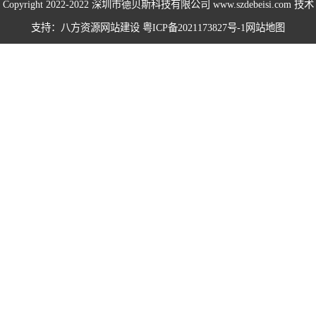
Copyright 2022-2022
深圳市德贝斯科技有限公司
www.szdebeisi.com 技术
海绵打包机系列
支持：八方资源
网站建设
粤ICP备2021173827号-1
网站地图
鸡鸭毛压水机系
列
围栏服装打包机
系列
无纺布打包机系
列
仙草药材打包机
系列
易拉罐打包机系
列
卧式半自动系列
卧式全自动系列