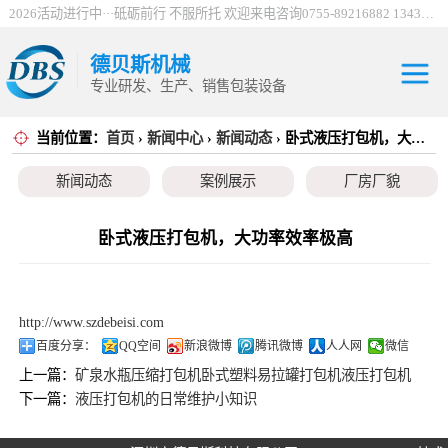
2026活动进行中···砥砺前行 不服所托 欢迎来电咨询0755-89216882 13430912198
德贝斯机械
专业研发、生产、销售包装设备
当前位置：
首页
›
新闻中心
›
新闻动态
› 卧式液压打包机，大功率效率极高
30吨电控打包机
新闻动态
案例展示
厂房厂貌
系列
100吨电控打包机
系列
巴西服装打包机
卧式液压打包机，大功率效率极高
系列
薄膜打包机系列
http://www.szdebeisi.com
编织袋打包机系
百度分享：
QQ空间
新浪微博
腾讯微博
人人网
微信
上一篇：
矿泉水瓶压缩打包机卧式塑料易拉罐打包机液压打包机
列
立式金属打包机
下一篇：
液压打包机的日常维护小知识
系列
废纸打包机系列