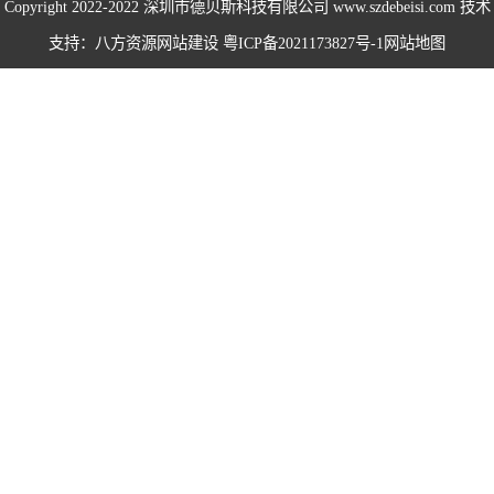
Copyright 2022-2022
深圳市德贝斯科技有限公司
www.szdebeisi.com 技术
海绵打包机系列
支持：八方资源
网站建设
粤ICP备2021173827号-1
网站地图
鸡鸭毛压水机系
列
围栏服装打包机
系列
无纺布打包机系
列
仙草药材打包机
系列
易拉罐打包机系
列
卧式半自动系列
卧式全自动系列