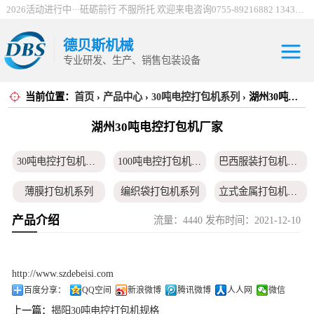
2026活动进行中···砥砺前行 不服所托 欢迎来电咨询0755-89216882 13430912198
德贝斯机械
专业研发、生产、销售包装设备
当前位置：
首页
›
产品中心
›
30吨电控打包机系列
› 湖州30吨电控打包机厂家
30吨电控打包机
湖州30吨电控打包机厂家
系列
100吨电控打包机
30吨电控打包机系列
100吨电控打包机系列
巴西服装打包机系列
系列
巴西服装打包机
薄膜打包机系列
编织袋打包机系列
立式金属打包机系列
系列
薄膜打包机系列
产品介绍
流量：4440 发布时间：2021-12-10
废纸打包机系列
海绵打包机系列
鸡鸭毛压水机系列
编织袋打包机系
围栏服装打包机系列
无纺布打包机系列
仙草药材打包机系列
列
立式金属打包机
http://www.szdebeisi.com
易拉罐打包机系列
卧式半自动系列
卧式全自动系列
百度分享：
QQ空间
新浪微博
腾讯微博
人人网
微信
系列
废纸打包机系列
上一篇：
揭阳30吨电控打包机规格