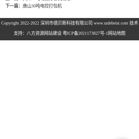
下一篇：
唐山30吨电控打包机
海绵打包机系列
Copyright 2022-2022
深圳市德贝斯科技有限公司
www.szdebeisi.com 技术
鸡鸭毛压水机系
支持：八方资源
网站建设
粤ICP备2021173827号-1
网站地图
列
围栏服装打包机
系列
无纺布打包机系
列
仙草药材打包机
系列
易拉罐打包机系
列
卧式半自动系列
卧式全自动系列